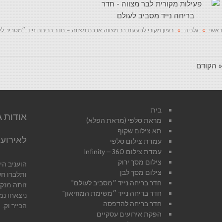
ראשי
»
גלריה
»
רעיון מקורי לחגיגות בר מצווה או בת מצווה – חדר בריחה נייד ״מסביב ל
« הקודם
בית
מראת סלפי (מראת הפלא)
תא צילום שקוף
לאירועי
עמדת צילום סלפי
עמדת צילום 360 – Infinity
צילום מסך ירוק
הועניב ה
צילום מסך לבן
ותלברו ח
חדר בריחה נייד ״מסביב לעולם"
זותה מנק
חדר בריחה נייד ״משימת המוזיאון"
ניצאחו נמ
חדר בריחה להדפסה
הכייר וק.
הפקת אירועים עסקיים