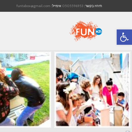
תיהיו בקשר:
0505596953
אימייל:
funtabox@gmail.com
פתח סרגל נגישות