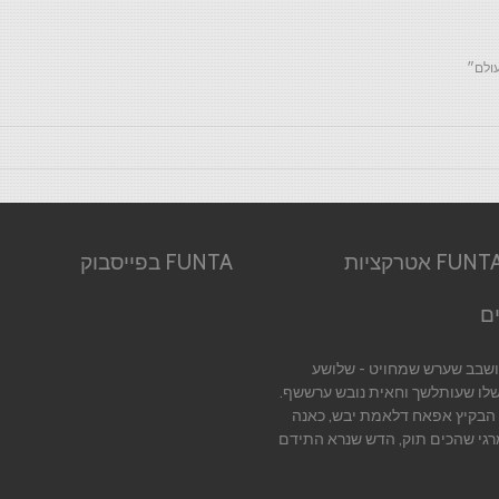
עולם״
אודות FUNTA אטרקציות
FUNTA בפייסבוק
ם
יושבב שערש שמחויט - שלושע
שלו שעותלשך וחאית נובש ערששף.
 הבקיץ אפאח דלאמת יבש, כאנה
רגי שהכים תוק, הדש שנרא התידם