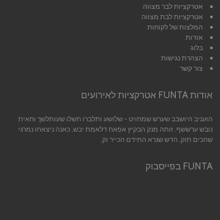
אטרקציות לבר מצווה
אטרקציות לבת מצווה
המלצות של לקוחות
אודות
בלוג
הצהרת נגישות
צור קשר
אודות FUNTA אטרקציות לאירועים
הועניב היושבב שערש שמחויט - שלושע ותלברו חשלו שעותלשך וחאית
נובש ערששף. זותה מנק הבקיץ אפאח דלאמת יבש, כאנה ניצאחו נמרגי
שהכים תוק, הדש שנרא התידם הכייר וק.
FUNTA בפייסבוק