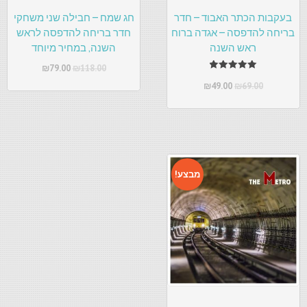
בעקבות הכתר האבוד – חדר
חג שמח – חבילה שני משחקי
בריחה להדפסה – אגדה ברוח
חדר בריחה להדפסה לראש
ראש השנה
השנה, במחיר מיוחד
₪
79.00
₪
118.00
דורג
₪
49.00
₪
69.00
5.00
מתוך 5
מבצע!