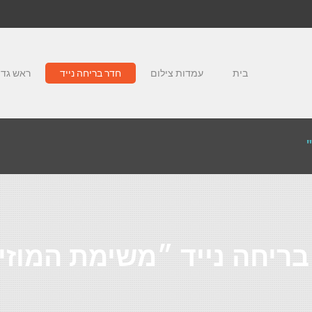
בית
עמדות צילום
חדר בריחה נייד
ראש גדו
ריחה נייד ״משימת המוזי