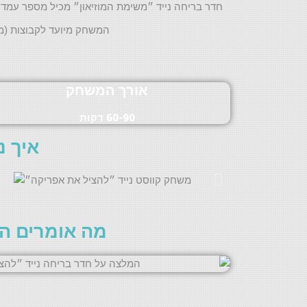
חדר בריחה נייד ״משימת המוזיאון״ מכיל מספר עמד
המשחק מיועד לקבוצות (מש
אורך המשחק
60-90 דקות
איך נ
מה אומרים הש