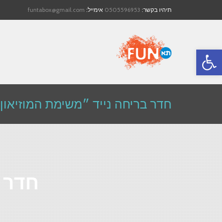
תיהיו בקשר:
0505596953
אימייל:
funtabox@gmail.com
פתח סרגל נגישות
חדר בריחה נייד ״משימת המוזיאון"
חדר ב