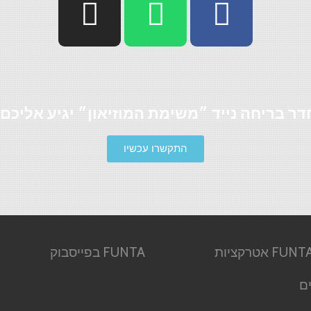
דר בריחה נייד ״משימת המוזיאון״ יגיע אליכם 
התקשרו עכשיו
אודות FUNTA אטרקציות
FUNTA בפייסבוק
ם