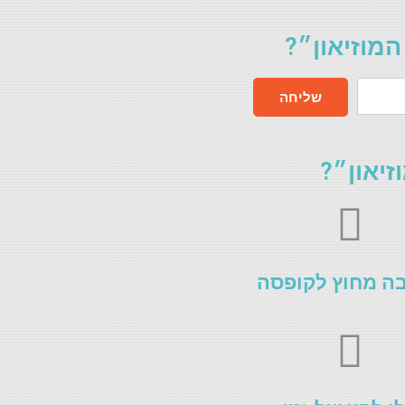
המוזיאון״?
שליחה
יאון״?
ה מחוץ לקופסה