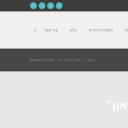
Instagram
YouTube
Google+
Facebook
ל
הפקת אירועים
בלוג
צור קשר
ראשי
»
חדר בריחה נייד ״משימת המוזיאון"
און״