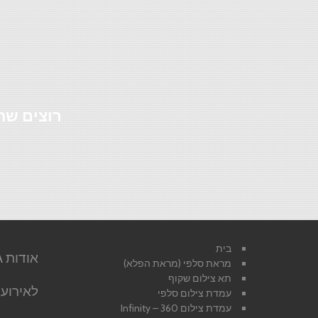
רוצים שח
בית
מראת סלפי (מראת הפלא)
תא צילום שקוף
לאירועי
עמדת צילום סלפי
עמדת צילום 360 – Infinity