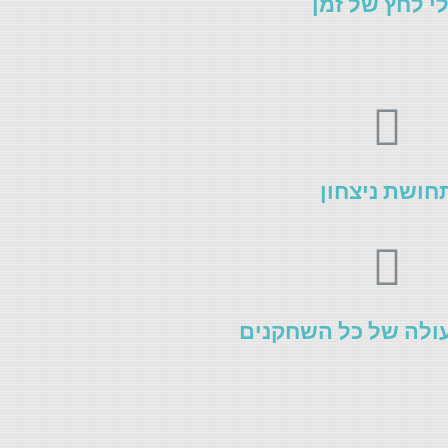
י לחץ של זמן
חושת ניצחון
ולה של כל השחקנים