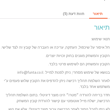
-
חדר
בריחה
תיאור
חוות דעת (5)
להדפסה
תיאור
תנאי שימוש:
חל איסור על שיכפול, העתקה, עריכה או העברה של קובץ זה לצד שלישי.
הקובץ והמשחק מוגנים בחוק זכויות יוצרים.
הקובץ והמשחק הם לשימוש פרטי בלבד.
בנושא של שימוש מסחרי, ניתן לפנות למייל: info@funta.co.il
לאחר השלמת תהליך רכישה ניתן להדפיס את הקובץ שלוש פעמים ע"י
משתמש אחד בלבד.
חדר בריחה להורדה ״מטרו״ הינו מוצר דיגיטלי. בתום השלמת תהליך
הרכישה, ישלח מייל אוטומטי עם קישור להורדת קובץ המשחק.
לא ניתן לקבל החזר לאחר הרכישה עבור מוצר דיגיטלי, אלא אם הוא