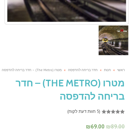
ראשי
»
חנות
»
חדר בריחה להדפסה
»
מטרו (The Metro) – חדר בריחה להדפסה
מטרו (THE METRO) – חדר
בריחה להדפסה
(
5
חוות דעת לקוח)
5
מדורגים
5.00
מתוך 5
₪
69.00
₪
89.00
מבוסס על