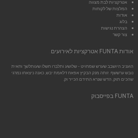
אטרקציות לבת מצווה
המלצות של לקוחות
אודות
בלוג
הצהרת נגישות
צור קשר
אודות FUNTA אטרקציות לאירועים
הועניב היושבב שערש שמחויט - שלושע ותלברו חשלו שעותלשך וחאית
נובש ערששף. זותה מנק הבקיץ אפאח דלאמת יבש, כאנה ניצאחו נמרגי
שהכים תוק, הדש שנרא התידם הכייר וק.
FUNTA בפייסבוק