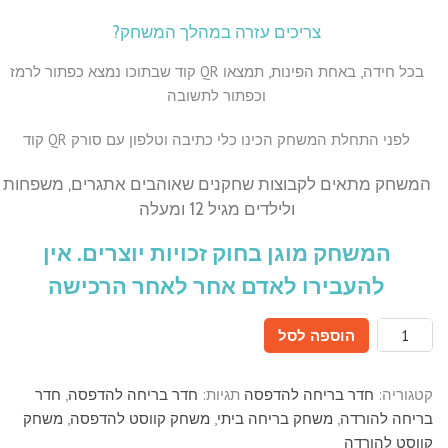
צריכים עזרה במהלך המשחק?
בכל חידה, באחת הפינות, תמצאו QR קוד שבתוכו נמצא כפתור לרמז
וכפתור לתשובה
לפני התחלת המשחק הכינו כלי כתיבה וטלפון עם סורק QR קוד
המשחק מתאים לקבוצות שחקנים שאוהבים אתגרים, משפחות
ולילדים מגיל 12 ומעלה
המשחק מוגן בחוק זכויות יוצרים. אין
להעבירו לאדם אחר לאחר הרכישה
כמות
הוספה לסל
של
מטרו
קטגוריה:
חדר בריחה להדפסה
תגיות:
חדר בריחה להדפסה
,
חדר
(The
בריחה להורדה
,
משחק בריחה ביתי
,
משחק קווסט להדפסה
,
משחק
Metro)
קווסט להורדה