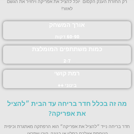
רק החזרת הענק הקסום יוכל להציל את אפריקה ויחזיר את הגשם
לאזור!
אורך המשחק
60-90 דקות
כמות משתתפים המומלצת
2-7
רמת קושי
בינוני ++
מה זה בכלל חדר בריחה עד הבית ״להציל
את אפריקה?
חדר בריחה נייד ״להציל את אפריקה״ הוא הרפתקה מאתגרת וכיפית
הנוחתת אצלכם בסלון או בגינה, היכן שתרצו.