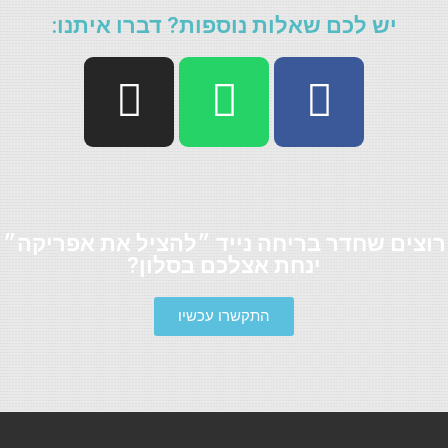
יש לכם שאלות נוספות? דברו איתנו:
רוצים שחדר בריחה נייד ״להציל את אפריקה״
ינחת אצלכם בסלון?
התקשרו עכשיו