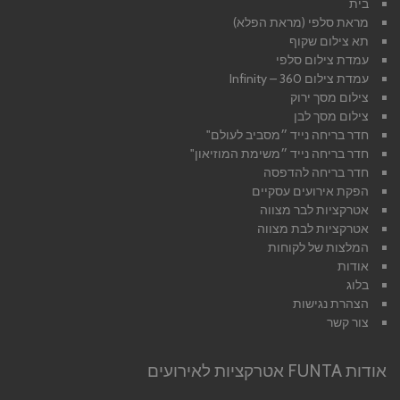
בית
מראת סלפי (מראת הפלא)
תא צילום שקוף
עמדת צילום סלפי
עמדת צילום 360 – Infinity
צילום מסך ירוק
צילום מסך לבן
חדר בריחה נייד ״מסביב לעולם"
חדר בריחה נייד ״משימת המוזיאון"
חדר בריחה להדפסה
הפקת אירועים עסקיים
אטרקציות לבר מצווה
אטרקציות לבת מצווה
המלצות של לקוחות
אודות
בלוג
הצהרת נגישות
צור קשר
אודות FUNTA אטרקציות לאירועים