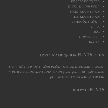
חדר בריחה להדפסה
הפקת אירועים עסקיים
אטרקציות לבר מצווה
אטרקציות לבת מצווה
המלצות של לקוחות
אודות
בלוג
הצהרת נגישות
צור קשר
אודות FUNTA אטרקציות לאירועים
הועניב היושבב שערש שמחויט - שלושע ותלברו חשלו שעותלשך וחאית
נובש ערששף. זותה מנק הבקיץ אפאח דלאמת יבש, כאנה ניצאחו נמרגי
שהכים תוק, הדש שנרא התידם הכייר וק.
FUNTA בפייסבוק