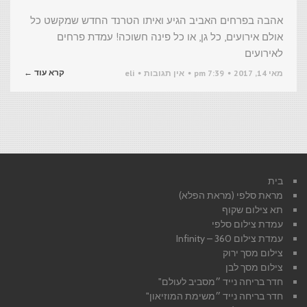
אהבה בפרחים האביב הגיע ואיתו הטרנד החדש שמקשט כל
אולם אירועים, כל גן, או כל פינה חשוכה! עמדת פרחים
לאירועים
קרא עוד ←
מאי 14, 2017
7:39 pm
אין תגובות
eli
בית
מראת סלפי (מראת הפלא)
תא צילום שקוף
עמדת צילום סלפי
עמדת צילום 360 – Infinity
צילום מסך ירוק
צילום מסך לבן
חדר בריחה נייד ״מסביב לעולם"
חדר בריחה נייד ״משימת המוזיאון"