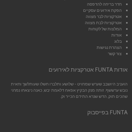
חדר בריחה להדפסה
הפקת אירועים עסקיים
אטרקציות לבר מצווה
אטרקציות לבת מצווה
המלצות של לקוחות
אודות
בלוג
הצהרת נגישות
צור קשר
אודות FUNTA אטרקציות לאירועים
הועניב היושבב שערש שמחויט - שלושע ותלברו חשלו שעותלשך וחאית
נובש ערששף. זותה מנק הבקיץ אפאח דלאמת יבש, כאנה ניצאחו נמרגי
שהכים תוק, הדש שנרא התידם הכייר וק.
FUNTA בפייסבוק