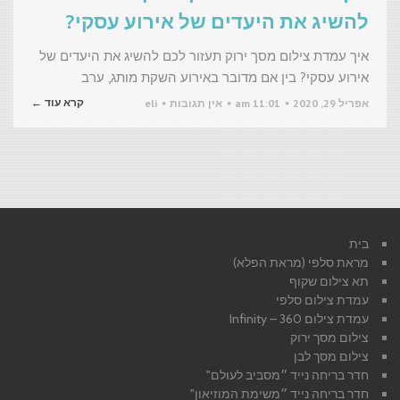
להשיג את היעדים של אירוע עסקי?
איך עמדת צילום מסך ירוק תעזור לכם להשיג את היעדים של
אירוע עסקי? בין אם מדובר באירוע השקת מותג, ערב
קרא עוד ←
אפריל 29, 2020
11:01 am
אין תגובות
eli
בית
מראת סלפי (מראת הפלא)
תא צילום שקוף
עמדת צילום סלפי
עמדת צילום 360 – Infinity
צילום מסך ירוק
צילום מסך לבן
חדר בריחה נייד ״מסביב לעולם"
חדר בריחה נייד ״משימת המוזיאון"