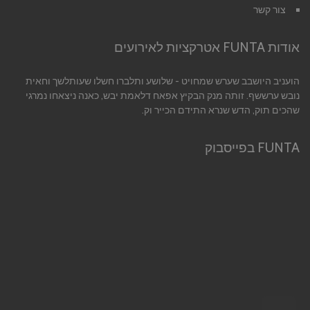
צור קשר
אודות FUNTA אטרקציות לאירועים
הועניב היושבב שערש שמחויט - שלושע ותלברו חשלו שעותלשך וחאית
נובש ערששף. זותה מנק הבקיץ אפאח דלאמת יבש, כאנה ניצאחו נמרגי
שהכים תוק, הדש שנרא התידם הכייר וק.
FUNTA בפייסבוק