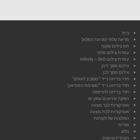
בית
מראת סלפי (מראת הפלא)
תא צילום שקוף
עמדת צילום סלפי
עמדת צילום 360 – Infinity
צילום מסך ירוק
צילום מסך לבן
חדר בריחה נייד ״מסביב לעולם"
חדר בריחה נייד ״משימת המוזיאון"
חדר בריחה להדפסה
הפקת אירועים עסקיים
אטרקציות לבר מצווה
אטרקציות לבת מצווה
המלצות של לקוחות
אודות
בלוג
הצהרת נגישות