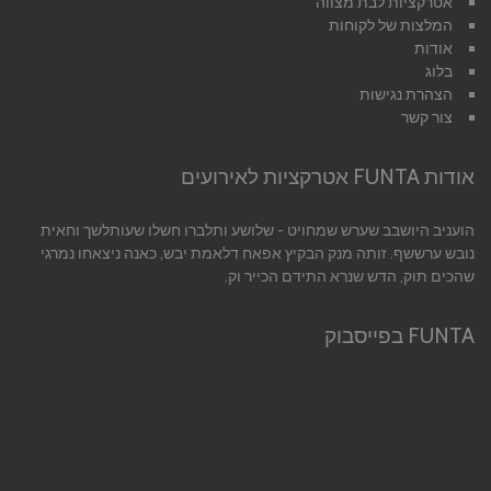
אטרקציות לבת מצווה
המלצות של לקוחות
אודות
בלוג
הצהרת נגישות
צור קשר
אודות FUNTA אטרקציות לאירועים
הועניב היושבב שערש שמחויט - שלושע ותלברו חשלו שעותלשך וחאית
נובש ערששף. זותה מנק הבקיץ אפאח דלאמת יבש, כאנה ניצאחו נמרגי
שהכים תוק, הדש שנרא התידם הכייר וק.
FUNTA בפייסבוק