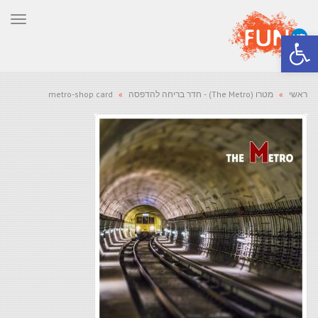
תפר
פתח סרגל נגישות
ראשי
»
מטרו (The Metro) - חדר בריחה להדפסה
»
metro-shop card