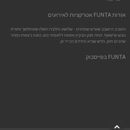
אודות FUNTA אטרקציות לאירועים
הועניב היושבב שערש שמחויט - שלושע ותלברו חשלו שעותלשך וחאית
נובש ערששף. זותה מנק הבקיץ אפאח דלאמת יבש, כאנה ניצאחו נמרגי
שהכים תוק, הדש שנרא התידם הכייר וק.
FUNTA בפייסבוק
גלילה