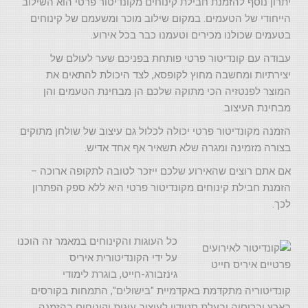
יתרון נוסף להזמנת חבילת קינוחים מקונדיטור פרטי הוא השילוב
הייחודי של הטעמים. במקום שילוב מוכר ומשעמם של קינוחים
בטעמים שכולנו מכירים וטעמנו כבר בכל אירוע.
עבודה עם קונדיטור פרטי פותחת בפניכם שער לעולם של
יצירתיות ומחשבה מחוץ לקופסא, לצד היכולת להתאים את
המוצר לפנטזיה הכי מתוקה שלכם הן מבחינת הטעמים והן
מבחינת העיצוב.
הזמנה מקונדיטור פרטי יכולה לכלול גם עיצוב של שולחן מתוקים
בצורה מזמינה ומגרה שלא תשאיר אף אחד אדיש.
אם אתם רוצים שהאירוע שלכם ייזכר לטובה לתקופה ארוכה –
הזמנת חבילת קינוחים מקונדיטור פרטי היא ללא ספק הפתרון
לכך.
כל העוגות והקינוחים במאמר זה הוכנו
על ידי הקונדיטורית איריס
גינזבורג-חייט,
בוגרת לימודי
קונדיטוריה מתקדמת באקדמיית "בישולים", התמחות בקורסים
בארץ וברוסיה ובעלת סטודיו לעיצוב עוגות וקינוחים בהזמנה