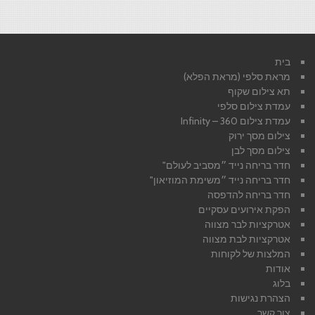
בית
מראת סלפי (מראת הפלא)
תא צילום שקוף
עמדת צילום סלפי
עמדת צילום 360 – Infinity
צילום מסך ירוק
צילום מסך לבן
חדר בריחה נייד ״מסביב לעולם"
חדר בריחה נייד ״משימת המוזיאון"
חדר בריחה להדפסה
הפקת אירועים עסקיים
אטרקציות לבר מצווה
אטרקציות לבת מצווה
המלצות של לקוחות
אודות
בלוג
הצהרת נגישות
צור קשר