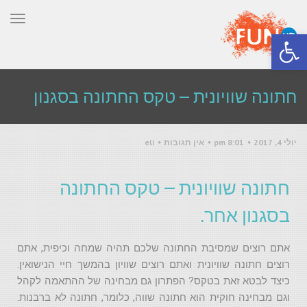
תפר
פתח סרגל נגישות
חתונה שוויונית – טקס החתונה בסגנון
יולי 4, 2017
8:01 pm
אין תגובות
eli
אחר
חתונה שוויונית – טקס החתונה
ראשי
»
בלוג
»
חתונה שוויונית – טקס החתונה בסגנון אחר
בסגנון אחר.
אתם רוצים שמסיבת החתונה שלכם תהיה שמחה וכיפית, אתם
רוצים חתונה שוויונית ואתם רוצים שוויון בהמשך חיי הנישואין.
כיצד לבטא זאת בטקס? הפתרון גם מבחינה של ההתאמה לקהל
וגם מבחינה חוקית הוא חתונה שווה, כלומר, חתונה לא ברבנות.