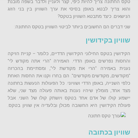
טקס החתונה צריך להיות כיפי, קצר ולעניין ולדבר בשפה מובנת
והוא צריך לבטא באופן בסיסי את ערך השוויון בין בני הזוג
הנישאים. כיצד מתבטא השוויון בטקס?
שני דברים הם החשובים ביותר לביטוי השוויון בטקס החתונה:
שוויון בקידושין
הקידושין בטקס החילוני הקידושין הדדיים, כלומר – קניית הזיקה
והחסות נפרשים באופן הדדי. האמירה "הרי אתה מקודש לי"
נענית באמירה "הרי את מקודשת לי", ומסתיימת בהכרזה
"מקודשים, מקודשים מקודשים". הם בחרו וקנו את החסות האחת
כלפי השנייה, באופן הדדי ושוויוני. כל הפעולות הנעשות בחתונה
מצד אחד, מומלץ שיהיו נענות באותה פעולה מצד שני, שלא
יישמע קולו של אדם אחד בטקס ויושתק קולו של השני. אבל
פעולת הקידושין היא החשובה מכולן ובלעדיה אין שוויון בטקס.
שוויון בכתובה