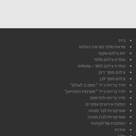
בית
מראת סלפי (מראת הפלא)
תא צילום שקוף
עמדת צילום סלפי
עמדת צילום 360 – Infinity
צילום מסך ירוק
צילום מסך לבן
חדר בריחה נייד ״מסביב לעולם"
חדר בריחה נייד ״משימת המוזיאון"
חדר בריחה להדפסה
הפקת אירועים עסקיים
אטרקציות לבר מצווה
אטרקציות לבת מצווה
המלצות של לקוחות
אודות