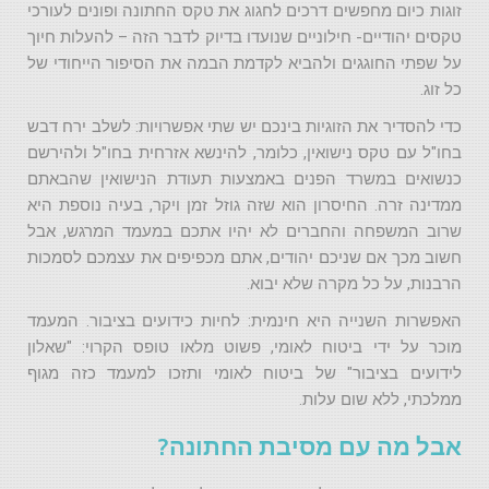
זוגות כיום מחפשים דרכים לחגוג את טקס החתונה ופונים לעורכי
טקסים יהודיים- חילוניים שנועדו בדיוק לדבר הזה – להעלות חיוך
על שפתי החוגגים ולהביא לקדמת הבמה את הסיפור הייחודי של
כל זוג.
כדי להסדיר את הזוגיות בינכם יש שתי אפשרויות: לשלב ירח דבש
בחו"ל עם טקס נישואין, כלומר, להינשא אזרחית בחו"ל ולהירשם
כנשואים במשרד הפנים באמצעות תעודת הנישואין שהבאתם
ממדינה זרה. החיסרון הוא שזה גוזל זמן ויקר, בעיה נוספת היא
שרוב המשפחה והחברים לא יהיו אתכם במעמד המרגש, אבל
חשוב מכך אם שניכם יהודים, אתם מכפיפים את עצמכם לסמכות
הרבנות, על כל מקרה שלא יבוא.
האפשרות השנייה היא חינמית: לחיות כידועים בציבור. המעמד
מוכר על ידי ביטוח לאומי, פשוט מלאו טופס הקרוי: "שאלון
לידועים בציבור" של ביטוח לאומי ותזכו למעמד כזה מגוף
ממלכתי, ללא שום עלות.
אבל מה עם מסיבת החתונה?