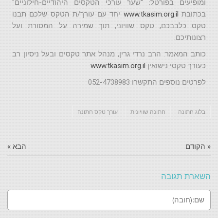
ומופיעים בפורטל: "שער עורכי הטקסים היהודיים-חילוניים"
בכתובת
www.tkasim.org.il
יחד עם עורך/ת הטקס שלכם תבנו
טקס כלבבכם, טקס שוויוני, תוך שמירה על המסורת ועל
רצונותיכם.
כותב המאמר: הרב נרדי גרין, מנהל אתר טקסים ובעל ניסיון רב
כעורך טקסי נישואין
www.tkasim.org.il
לפרטים נוספים התקשרו 052-4738983
בלוג חתונה
חתונה שוויונית
עורך טקס חתונה
« הקודם
הבא »
השארת תגובה