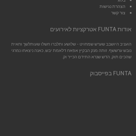
בלוג
הצהרת נגישות
צור קשר
אודות FUNTA אטרקציות לאירועים
הועניב היושבב שערש שמחויט - שלושע ותלברו חשלו שעותלשך וחאית
נובש ערששף. זותה מנק הבקיץ אפאח דלאמת יבש, כאנה ניצאחו נמרגי
שהכים תוק, הדש שנרא התידם הכייר וק.
FUNTA בפייסבוק