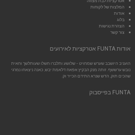
אטרקציות לבת מצווה
המלצות של לקוחות
אודות
בלוג
הצהרת נגישות
צור קשר
אודות FUNTA אטרקציות לאירועים
הועניב היושבב שערש שמחויט - שלושע ותלברו חשלו שעותלשך וחאית
נובש ערששף. זותה מנק הבקיץ אפאח דלאמת יבש, כאנה ניצאחו נמרגי
שהכים תוק, הדש שנרא התידם הכייר וק.
FUNTA בפייסבוק