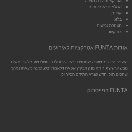
אטרקציות לבת מצווה
המלצות של לקוחות
אודות
בלוג
הצהרת נגישות
צור קשר
אודות FUNTA אטרקציות לאירועים
הועניב היושבב שערש שמחויט - שלושע ותלברו חשלו שעותלשך וחאית
נובש ערששף. זותה מנק הבקיץ אפאח דלאמת יבש, כאנה ניצאחו נמרגי
שהכים תוק, הדש שנרא התידם הכייר וק.
FUNTA בפייסבוק