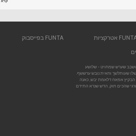
קרא 
אודות FUNTA אטרקציות
FUNTA בפייסבוק
ם
יושבב שערש שמחויט - שלושע
שלו שעותלשך וחאית נובש ערששף.
 הבקיץ אפאח דלאמת יבש, כאנה
רגי שהכים תוק, הדש שנרא התידם