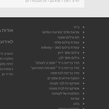
יולי 4, 2017
8:01 pm
אין תגובות
eli
בית
מראת סלפי (מראת הפלא)
תא צילום שקוף
לאירועי
עמדת צילום סלפי
עמדת צילום 360 – Infinity
צילום מסך ירוק
הועניב ה
צילום מסך לבן
ותלברו ח
חדר בריחה נייד ״מסביב לעולם"
זותה מנק
חדר בריחה נייד ״משימת המוזיאון"
ניצאחו נמ
חדר בריחה להדפסה
הכייר וק.
הפקת אירועים עסקיים
אטרקציות לבר מצווה
אטרקציות לבת מצווה
המלצות של לקוחות
אודות
בלוג
הצהרת נגישות