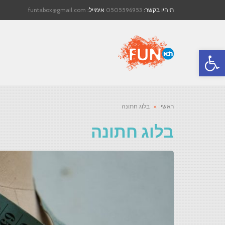
תיהיו בקשר:
0505596953
אימייל:
funtabox@gmail.com
פתח סרגל נגישות
ראשי
»
בלוג חתונה
בלוג חתונה