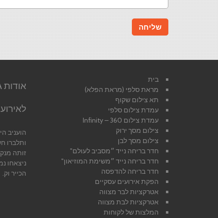
בית
מראת סלפי (מראת הפלא)
תא צילום שקוף
לאירועי
עמדת צילום סלפי
עמדת צילום 360 – Infinity
צילום מסך ירוק
הועניב ה
צילום מסך לבן
ותלברו ח
חדר בריחה נייד ״מסביב לעולם"
זותה מנק
חדר בריחה נייד ״משימת המוזיאון"
ניצאחו נמ
חדר בריחה להדפסה
הכייר וק.
הפקת אירועים עסקיים
אטרקציות לבר מצווה
אטרקציות לבת מצווה
המלצות של לקוחות