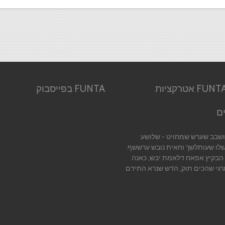
אודות FUNTA אטרקציות
FUNTA בפייסבוק
ם
יושבב שערש שמחויט - שלושע
שלו שעותלשך וחאית נובש ערששף.
 הבקיץ אפאח דלאמת יבש, כאנה
רגי שהכים תוק, הדש שנרא התידם