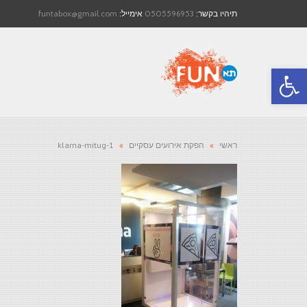
תיהיו בקשר:
0505596953
אימייל:
funtabox@gmail.com
פתח סרגל נגישות
ראשי
»
הפקת אירועים עסקיים
»
klarna-mitug-1