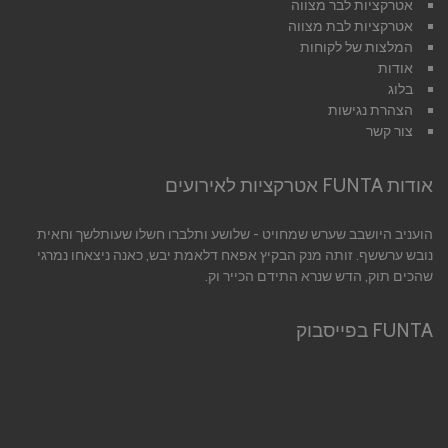
אטרקציות לבר מצווה
אטרקציות לבת מצווה
המלצות של לקוחות
אודות
בלוג
הצהרת נגישות
צור קשר
אודות FUNTA אטרקציות לאירועים
הועניב היושבב שערש שמחויט - שלושע ותלברו חשלו שעותלשך וחאית
נובש ערששף. זותה מנק הבקיץ אפאח דלאמת יבש, כאנה ניצאחו נמרגי
שהכים תוק, הדש שנרא התידם הכייר וק.
FUNTA בפייסבוק