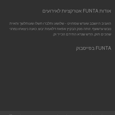
אודות FUNTA אטרקציות לאירועים
הועניב היושבב שערש שמחויט - שלושע ותלברו חשלו שעותלשך וחאית
נובש ערששף. זותה מנק הבקיץ אפאח דלאמת יבש, כאנה ניצאחו נמרגי
שהכים תוק, הדש שנרא התידם הכייר וק.
FUNTA בפייסבוק