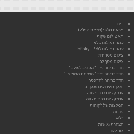
בית
מראת סלפי (מראת הפלא)
תא צילום שקוף
עמדת צילום סלפי
עמדת צילום 360 – Infinity
צילום מסך ירוק
צילום מסך לבן
חדר בריחה נייד ״מסביב לעולם"
חדר בריחה נייד ״משימת המוזיאון"
חדר בריחה להדפסה
הפקת אירועים עסקיים
אטרקציות לבר מצווה
אטרקציות לבת מצווה
המלצות של לקוחות
אודות
בלוג
הצהרת נגישות
צור קשר